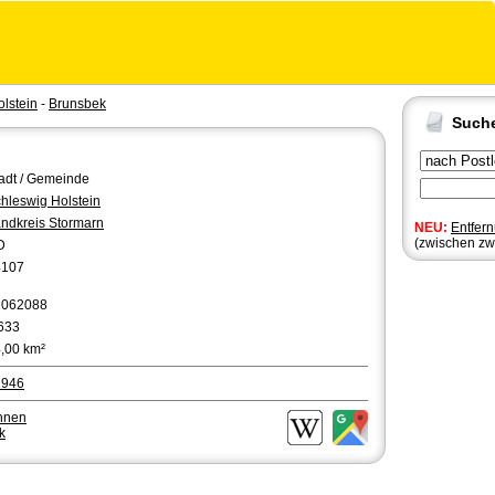
lstein
-
Brunsbek
Such
adt / Gemeinde
hleswig Holstein
ndkreis Stormarn
NEU:
Entfer
(zwischen zw
D
4107
1062088
633
,00 km²
2946
hnen
k