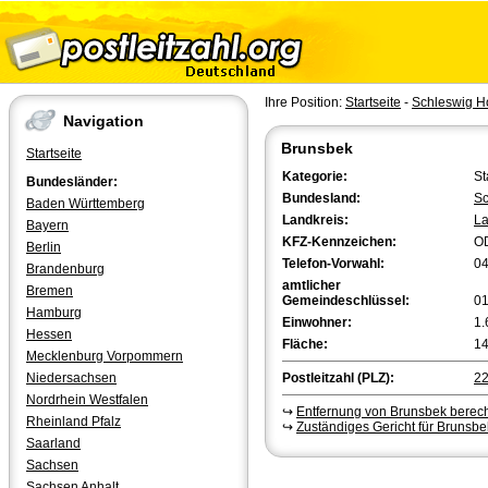
Ihre Position:
Startseite
-
Schleswig Ho
Navigation
Brunsbek
Startseite
Kategorie:
St
Bundesländer:
Bundesland:
Sc
Baden Württemberg
Landkreis:
La
Bayern
KFZ-Kennzeichen:
O
Berlin
Telefon-Vorwahl:
0
Brandenburg
amtlicher
Bremen
Gemeindeschlüssel:
0
Hamburg
Einwohner:
1.
Hessen
Fläche:
14
Mecklenburg Vorpommern
Niedersachsen
Postleitzahl (PLZ):
2
Nordrhein Westfalen
↪
Entfernung von Brunsbek berec
Rheinland Pfalz
↪
Zuständiges Gericht für Brunsbe
Saarland
Sachsen
Sachsen Anhalt