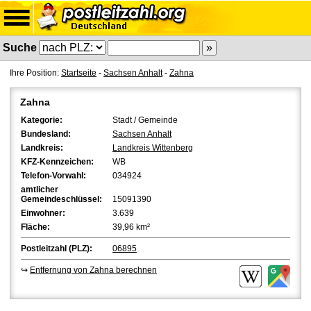
Suche
Ihre Position:
Startseite
-
Sachsen Anhalt
-
Zahna
Zahna
Kategorie:
Stadt / Gemeinde
Bundesland:
Sachsen Anhalt
Landkreis:
Landkreis Wittenberg
KFZ-Kennzeichen:
WB
Telefon-Vorwahl:
034924
amtlicher
Gemeindeschlüssel:
15091390
Einwohner:
3.639
Fläche:
39,96 km²
Postleitzahl (PLZ):
06895
↪
Entfernung von Zahna berechnen