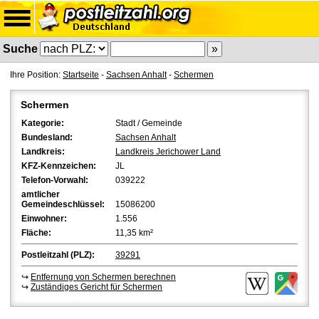
Suche
Ihre Position:
Startseite
-
Sachsen Anhalt
-
Schermen
Schermen
Kategorie:
Stadt / Gemeinde
Bundesland:
Sachsen Anhalt
Landkreis:
Landkreis Jerichower Land
KFZ-Kennzeichen:
JL
Telefon-Vorwahl:
039222
amtlicher
Gemeindeschlüssel:
15086200
Einwohner:
1.556
Fläche:
11,35 km²
Postleitzahl (PLZ):
39291
↪
Entfernung von Schermen berechnen
↪
Zuständiges Gericht für Schermen