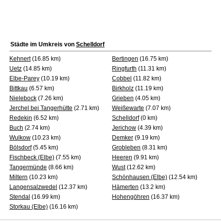
Städte im Umkreis von
Schelldorf
Kehnert
(16.85 km)
Bertingen
(16.75 km)
Uetz
(14.85 km)
Ringfurth
(11.31 km)
Elbe-Parey
(10.19 km)
Cobbel
(11.82 km)
Bittkau
(6.57 km)
Birkholz
(11.19 km)
Nielebock
(7.26 km)
Grieben
(4.05 km)
Jerchel bei Tangerhütte
(2.71 km)
Weißewarte
(7.07 km)
Redekin
(6.52 km)
Schelldorf
(0 km)
Buch
(2.74 km)
Jerichow
(4.39 km)
Wulkow
(10.23 km)
Demker
(9.19 km)
Bölsdorf
(5.45 km)
Grobleben
(8.31 km)
Fischbeck (Elbe)
(7.55 km)
Heeren
(9.91 km)
Tangermünde
(8.66 km)
Wust
(12.62 km)
Miltern
(10.23 km)
Schönhausen (Elbe)
(12.54 km)
Langensalzwedel
(12.37 km)
Hämerten
(13.2 km)
Stendal
(16.99 km)
Hohengöhren
(16.37 km)
Storkau (Elbe)
(16.16 km)