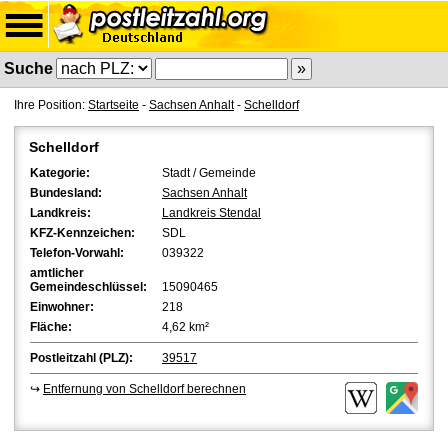
Suche
Ihre Position:
Startseite
-
Sachsen Anhalt
-
Schelldorf
Schelldorf
Kategorie:
Stadt / Gemeinde
Bundesland:
Sachsen Anhalt
Landkreis:
Landkreis Stendal
KFZ-Kennzeichen:
SDL
Telefon-Vorwahl:
039322
amtlicher
Gemeindeschlüssel:
15090465
Einwohner:
218
Fläche:
4,62 km²
Postleitzahl (PLZ):
39517
↪
Entfernung von Schelldorf berechnen