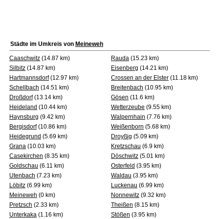
Städte im Umkreis von
Meineweh
Caaschwitz
(14.87 km)
Rauda
(15.23 km)
Silbitz
(14.87 km)
Eisenberg
(14.21 km)
Hartmannsdorf
(12.97 km)
Crossen an der Elster
(11.18 km)
Schellbach
(14.51 km)
Breitenbach
(10.95 km)
Droßdorf
(13.14 km)
Gösen
(11.6 km)
Heideland
(10.44 km)
Wetterzeube
(9.55 km)
Haynsburg
(9.42 km)
Walpernhain
(7.76 km)
Bergisdorf
(10.86 km)
Weißenborn
(5.68 km)
Heidegrund
(5.69 km)
Droyßig
(5.09 km)
Grana
(10.03 km)
Kretzschau
(6.9 km)
Casekirchen
(8.35 km)
Döschwitz
(5.01 km)
Goldschau
(6.11 km)
Osterfeld
(3.95 km)
Utenbach
(7.23 km)
Waldau
(3.95 km)
Löbitz
(6.99 km)
Luckenau
(6.99 km)
Meineweh
(0 km)
Nonnewitz
(9.32 km)
Pretzsch
(2.33 km)
Theißen
(8.15 km)
Unterkaka
(1.16 km)
Stößen
(3.95 km)