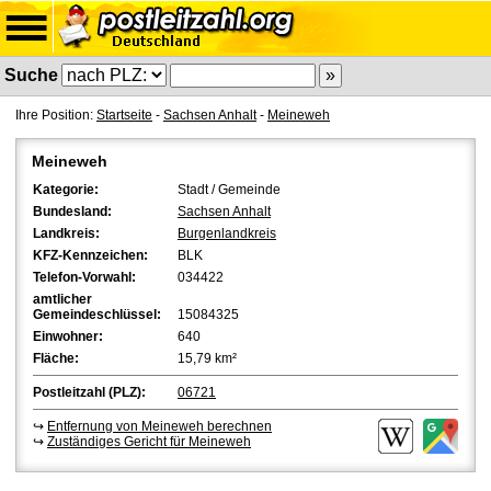
Suche
Ihre Position:
Startseite
-
Sachsen Anhalt
-
Meineweh
Meineweh
Kategorie:
Stadt / Gemeinde
Bundesland:
Sachsen Anhalt
Landkreis:
Burgenlandkreis
KFZ-Kennzeichen:
BLK
Telefon-Vorwahl:
034422
amtlicher
Gemeindeschlüssel:
15084325
Einwohner:
640
Fläche:
15,79 km²
Postleitzahl (PLZ):
06721
↪
Entfernung von Meineweh berechnen
↪
Zuständiges Gericht für Meineweh