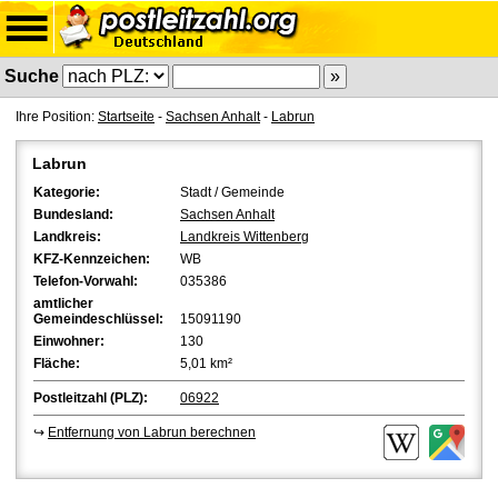
Suche
Ihre Position:
Startseite
-
Sachsen Anhalt
-
Labrun
Labrun
Kategorie:
Stadt / Gemeinde
Bundesland:
Sachsen Anhalt
Landkreis:
Landkreis Wittenberg
KFZ-Kennzeichen:
WB
Telefon-Vorwahl:
035386
amtlicher
Gemeindeschlüssel:
15091190
Einwohner:
130
Fläche:
5,01 km²
Postleitzahl (PLZ):
06922
↪
Entfernung von Labrun berechnen