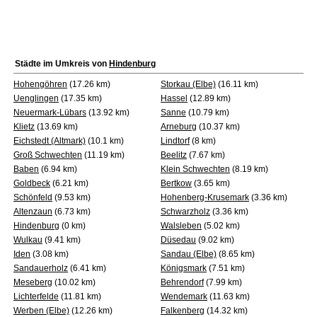
Städte im Umkreis von
Hindenburg
Hohengöhren
(17.26 km)
Storkau (Elbe)
(16.11 km)
Uenglingen
(17.35 km)
Hassel
(12.89 km)
Neuermark-Lübars
(13.92 km)
Sanne
(10.79 km)
Klietz
(13.69 km)
Arneburg
(10.37 km)
Eichstedt (Altmark)
(10.1 km)
Lindtorf
(8 km)
Groß Schwechten
(11.19 km)
Beelitz
(7.67 km)
Baben
(6.94 km)
Klein Schwechten
(8.19 km)
Goldbeck
(6.21 km)
Bertkow
(3.65 km)
Schönfeld
(9.53 km)
Hohenberg-Krusemark
(3.36 km)
Altenzaun
(6.73 km)
Schwarzholz
(3.36 km)
Hindenburg
(0 km)
Walsleben
(5.02 km)
Wulkau
(9.41 km)
Düsedau
(9.02 km)
Iden
(3.08 km)
Sandau (Elbe)
(8.65 km)
Sandauerholz
(6.41 km)
Königsmark
(7.51 km)
Meseberg
(10.02 km)
Behrendorf
(7.99 km)
Lichterfelde
(11.81 km)
Wendemark
(11.63 km)
Werben (Elbe)
(12.26 km)
Falkenberg
(14.32 km)