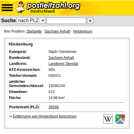
Suche
Ihre Position:
Startseite
-
Sachsen Anhalt
-
Hindenburg
Hindenburg
Kategorie:
Stadt / Gemeinde
Bundesland:
Sachsen Anhalt
Landkreis:
Landkreis Stendal
KFZ-Kennzeichen:
SDL
Telefon-Vorwahl:
039321
amtlicher
Gemeindeschlüssel:
15090240
Einwohner:
422
Fläche:
14,98 km²
Postleitzahl (PLZ):
39596
↪
Entfernung von Hindenburg berechnen