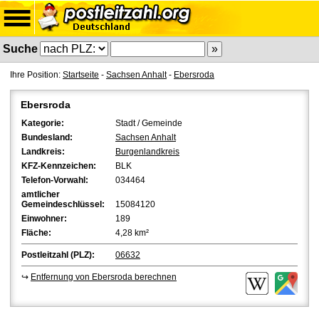
Suche
Ihre Position:
Startseite
-
Sachsen Anhalt
-
Ebersroda
Ebersroda
Kategorie:
Stadt / Gemeinde
Bundesland:
Sachsen Anhalt
Landkreis:
Burgenlandkreis
KFZ-Kennzeichen:
BLK
Telefon-Vorwahl:
034464
amtlicher
Gemeindeschlüssel:
15084120
Einwohner:
189
Fläche:
4,28 km²
Postleitzahl (PLZ):
06632
↪
Entfernung von Ebersroda berechnen