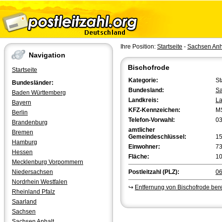
Ihre Position:
Startseite
-
Sachsen Anh
Navigation
Bischofrode
Startseite
Kategorie:
St
Bundesländer:
Bundesland:
Sa
Baden Württemberg
Landkreis:
La
Bayern
KFZ-Kennzeichen:
M
Berlin
Telefon-Vorwahl:
0
Brandenburg
amtlicher
Bremen
Gemeindeschlüssel:
1
Hamburg
Einwohner:
7
Hessen
Fläche:
10
Mecklenburg Vorpommern
Niedersachsen
Postleitzahl (PLZ):
0
Nordrhein Westfalen
↪
Entfernung von Bischofrode be
Rheinland Pfalz
Saarland
Sachsen
Sachsen Anhalt