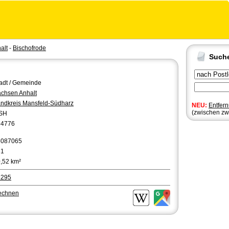
alt
-
Bischofrode
Such
adt / Gemeinde
chsen Anhalt
ndkreis Mansfeld-Südharz
NEU:
Entfer
(zwischen zw
SH
34776
5087065
31
,52 km²
6295
rechnen