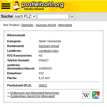
Suche
Ihre Position:
Startseite
-
Sachsen Anhalt
-
Athenstedt
Athenstedt
Kategorie:
Stadt / Gemeinde
Bundesland:
Sachsen Anhalt
Landkreis:
Landkreis Harz
KFZ-Kennzeichen:
HZ
Telefon-Vorwahl:
039427
amtlicher
Gemeindeschlüssel:
15085025
Einwohner:
432
Fläche:
6,31 km²
Postleitzahl (PLZ):
38822
↪
Entfernung von Athenstedt berechnen
↪
Zuständiges Gericht für Athenstedt