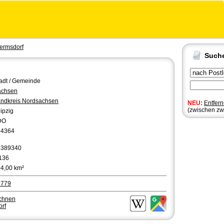
ermsdorf
Such
adt / Gemeinde
achsen
ndkreis Nordsachsen
NEU:
Entfer
(zwischen zw
ipzig
DO
34364
4389340
136
4,00 km²
4779
echnen
orf