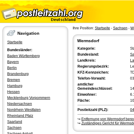
Ihre Position:
Startseite
-
Sachsen
-
W
Navigation
Wermsdorf
Startseite
Kategorie:
St
Bundesländer:
Bundesland:
S
Baden Württemberg
Landkreis:
La
Bayern
Regierungsbezirk:
Le
Berlin
KFZ-Kennzeichen:
T
Brandenburg
Telefon-Vorwahl:
0
Bremen
amtlicher
Hamburg
Gemeindeschlüssel:
1
Hessen
Einwohner:
6.
Mecklenburg Vorpommern
Fläche:
10
Niedersachsen
Nordrhein Westfalen
Postleitzahl (PLZ):
0
Rheinland Pfalz
↪
Entfernung von Wermsdorf ber
Saarland
↪
Zuständiges Gericht für Wermsd
Sachsen
Sachsen Anhalt