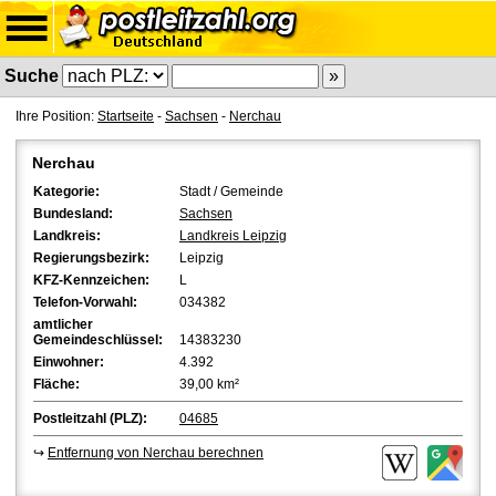
Suche
Ihre Position:
Startseite
-
Sachsen
-
Nerchau
Nerchau
Kategorie:
Stadt / Gemeinde
Bundesland:
Sachsen
Landkreis:
Landkreis Leipzig
Regierungsbezirk:
Leipzig
KFZ-Kennzeichen:
L
Telefon-Vorwahl:
034382
amtlicher
Gemeindeschlüssel:
14383230
Einwohner:
4.392
Fläche:
39,00 km²
Postleitzahl (PLZ):
04685
↪
Entfernung von Nerchau berechnen