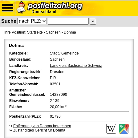
Suche
Ihre Position:
Startseite
-
Sachsen
-
Dohma
Dohma
Kategorie:
Stadt / Gemeinde
Bundesland:
Sachsen
Landkreis:
Landkreis Sächsische Schweiz
Regierungsbezirk:
Dresden
KFZ-Kennzeichen:
PIR
Telefon-Vorwahl:
03501
amtlicher
Gemeindeschlüssel:
14287090
Einwohner:
2.139
Fläche:
20,00 km²
Postleitzahl (PLZ):
01796
↪
Entfernung von Dohma berechnen
↪
Zuständiges Gericht für Dohma