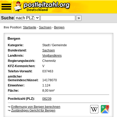
Suche
Ihre Position:
Startseite
-
Sachsen
-
Bergen
Bergen
Kategorie:
Stadt / Gemeinde
Bundesland:
Sachsen
Landkreis:
Vogtlandkreis
Regierungsbezirk:
Chemnitz
KFZ-Kennzeichen:
V
Telefon-Vorwahl:
037463
amtlicher
Gemeindeschlüssel:
14178070
Einwohner:
1.124
Fläche:
8,00 km²
Postleitzahl (PLZ):
08239
↪
Entfernung von Bergen berechnen
↪
Zuständiges Gericht für Bergen