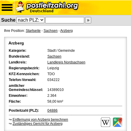
Suche
Ihre Position:
Startseite
-
Sachsen
-
Arzberg
Arzberg
Kategorie:
Stadt / Gemeinde
Bundesland:
Sachsen
Landkreis:
Landkreis Nordsachsen
Regierungsbezirk:
Leipzig
KFZ-Kennzeichen:
TDO
Telefon-Vorwahl:
034222
amtlicher
Gemeindeschlüssel:
14389010
Einwohner:
2.364
Fläche:
58,00 km²
Postleitzahl (PLZ):
04886
↪
Entfernung von Arzberg berechnen
↪
Zuständiges Gericht für Arzberg