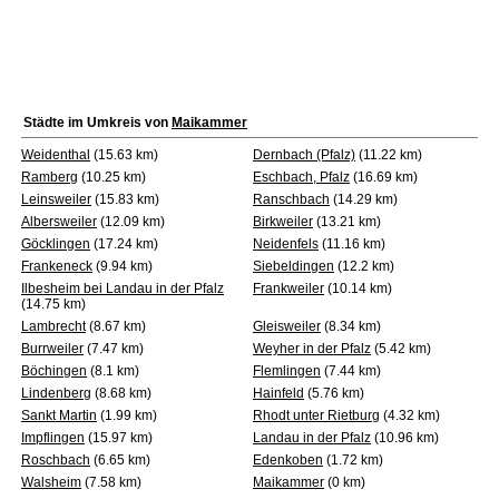
Städte im Umkreis von
Maikammer
Weidenthal
(15.63 km)
Dernbach (Pfalz)
(11.22 km)
Ramberg
(10.25 km)
Eschbach, Pfalz
(16.69 km)
Leinsweiler
(15.83 km)
Ranschbach
(14.29 km)
Albersweiler
(12.09 km)
Birkweiler
(13.21 km)
Göcklingen
(17.24 km)
Neidenfels
(11.16 km)
Frankeneck
(9.94 km)
Siebeldingen
(12.2 km)
Ilbesheim bei Landau in der Pfalz
Frankweiler
(10.14 km)
(14.75 km)
Lambrecht
(8.67 km)
Gleisweiler
(8.34 km)
Burrweiler
(7.47 km)
Weyher in der Pfalz
(5.42 km)
Böchingen
(8.1 km)
Flemlingen
(7.44 km)
Lindenberg
(8.68 km)
Hainfeld
(5.76 km)
Sankt Martin
(1.99 km)
Rhodt unter Rietburg
(4.32 km)
Impflingen
(15.97 km)
Landau in der Pfalz
(10.96 km)
Roschbach
(6.65 km)
Edenkoben
(1.72 km)
Walsheim
(7.58 km)
Maikammer
(0 km)