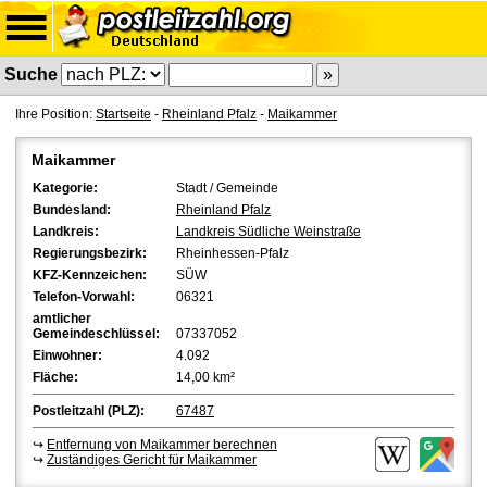
Suche
Ihre Position:
Startseite
-
Rheinland Pfalz
-
Maikammer
Maikammer
Kategorie:
Stadt / Gemeinde
Bundesland:
Rheinland Pfalz
Landkreis:
Landkreis Südliche Weinstraße
Regierungsbezirk:
Rheinhessen-Pfalz
KFZ-Kennzeichen:
SÜW
Telefon-Vorwahl:
06321
amtlicher
Gemeindeschlüssel:
07337052
Einwohner:
4.092
Fläche:
14,00 km²
Postleitzahl (PLZ):
67487
↪
Entfernung von Maikammer berechnen
↪
Zuständiges Gericht für Maikammer