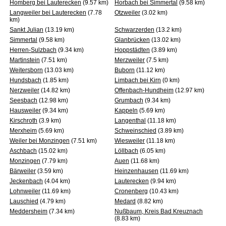
Homberg bei Lauterecken
(9.57 km)
Horbach bei Simmertal
(9.58 km)
Langweiler bei Lauterecken
(7.78
Otzweiler
(3.02 km)
km)
Sankt Julian
(13.19 km)
Schwarzerden
(13.2 km)
Simmertal
(9.58 km)
Glanbrücken
(13.02 km)
Herren-Sulzbach
(9.34 km)
Hoppstädten
(3.89 km)
Martinstein
(7.51 km)
Merzweiler
(7.5 km)
Weitersborn
(13.03 km)
Buborn
(11.12 km)
Hundsbach
(1.85 km)
Limbach bei Kirn
(0 km)
Nerzweiler
(14.82 km)
Offenbach-Hundheim
(12.97 km)
Seesbach
(12.98 km)
Grumbach
(9.34 km)
Hausweiler
(9.34 km)
Kappeln
(5.69 km)
Kirschroth
(3.9 km)
Langenthal
(11.18 km)
Merxheim
(5.69 km)
Schweinschied
(3.89 km)
Weiler bei Monzingen
(7.51 km)
Wiesweiler
(11.18 km)
Aschbach
(15.02 km)
Löllbach
(6.05 km)
Monzingen
(7.79 km)
Auen
(11.68 km)
Bärweiler
(3.59 km)
Heinzenhausen
(11.69 km)
Jeckenbach
(4.04 km)
Lauterecken
(9.94 km)
Lohnweiler
(11.69 km)
Cronenberg
(10.43 km)
Lauschied
(4.79 km)
Medard
(8.82 km)
Meddersheim
(7.34 km)
Nußbaum, Kreis Bad Kreuznach
(8.83 km)