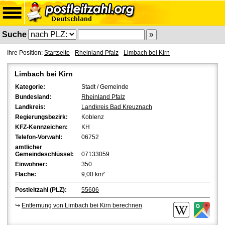
Suche
Ihre Position:
Startseite
-
Rheinland Pfalz
-
Limbach bei Kirn
Limbach bei Kirn
Kategorie:
Stadt / Gemeinde
Bundesland:
Rheinland Pfalz
Landkreis:
Landkreis Bad Kreuznach
Regierungsbezirk:
Koblenz
KFZ-Kennzeichen:
KH
Telefon-Vorwahl:
06752
amtlicher
Gemeindeschlüssel:
07133059
Einwohner:
350
Fläche:
9,00 km²
Postleitzahl (PLZ):
55606
↪
Entfernung von Limbach bei Kirn berechnen