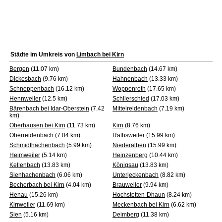
Städte im Umkreis von
Limbach bei Kirn
Bergen
(11.07 km)
Bundenbach
(14.67 km)
Dickesbach
(9.76 km)
Hahnenbach
(13.33 km)
Schneppenbach
(16.12 km)
Woppenroth
(17.65 km)
Hennweiler
(12.5 km)
Schlierschied
(17.03 km)
Bärenbach bei Idar-Oberstein
(7.42
Mittelreidenbach
(7.19 km)
km)
Oberhausen bei Kirn
(11.73 km)
Kirn
(8.76 km)
Oberreidenbach
(7.04 km)
Rathsweiler
(15.99 km)
Schmidthachenbach
(5.99 km)
Niederalben
(15.99 km)
Heimweiler
(5.14 km)
Heinzenberg
(10.44 km)
Kellenbach
(13.83 km)
Königsau
(13.83 km)
Sienhachenbach
(6.06 km)
Unterjeckenbach
(8.82 km)
Becherbach bei Kirn
(4.04 km)
Brauweiler
(9.94 km)
Henau
(15.26 km)
Hochstetten-Dhaun
(8.24 km)
Kirrweiler
(11.69 km)
Meckenbach bei Kirn
(6.62 km)
Sien
(5.16 km)
Deimberg
(11.38 km)