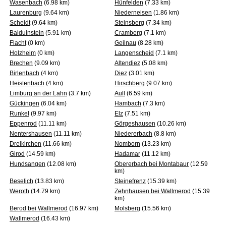
Wasenbach
(6.98 km)
Hünfelden
(7.33 km)
Laurenburg
(9.64 km)
Niederneisen
(1.86 km)
Scheidt
(9.64 km)
Steinsberg
(7.34 km)
Balduinstein
(5.91 km)
Cramberg
(7.1 km)
Flacht
(0 km)
Geilnau
(8.28 km)
Holzheim
(0 km)
Langenscheid
(7.1 km)
Brechen
(9.09 km)
Altendiez
(5.08 km)
Birlenbach
(4 km)
Diez
(3.01 km)
Heistenbach
(4 km)
Hirschberg
(9.07 km)
Limburg an der Lahn
(3.7 km)
Aull
(6.59 km)
Gückingen
(6.04 km)
Hambach
(7.3 km)
Runkel
(9.97 km)
Elz
(7.51 km)
Eppenrod
(11.11 km)
Görgeshausen
(10.26 km)
Nentershausen
(11.11 km)
Niedererbach
(8.8 km)
Dreikirchen
(11.66 km)
Nomborn
(13.23 km)
Girod
(14.59 km)
Hadamar
(11.12 km)
Hundsangen
(12.08 km)
Obererbach bei Montabaur
(12.59
km)
Beselich
(13.83 km)
Steinefrenz
(15.39 km)
Weroth
(14.79 km)
Zehnhausen bei Wallmerod
(15.39
km)
Berod bei Wallmerod
(16.97 km)
Molsberg
(15.56 km)
Wallmerod
(16.43 km)