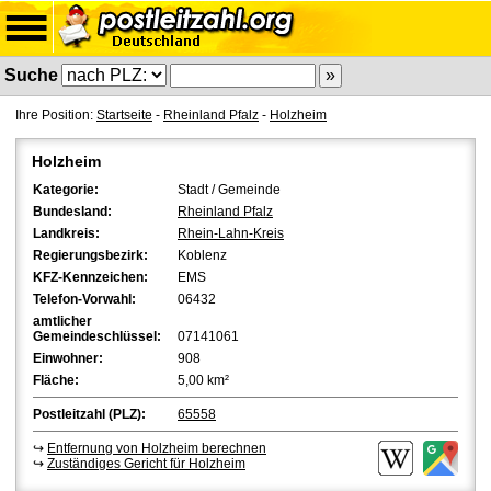
Suche
Ihre Position:
Startseite
-
Rheinland Pfalz
-
Holzheim
Holzheim
Kategorie:
Stadt / Gemeinde
Bundesland:
Rheinland Pfalz
Landkreis:
Rhein-Lahn-Kreis
Regierungsbezirk:
Koblenz
KFZ-Kennzeichen:
EMS
Telefon-Vorwahl:
06432
amtlicher
Gemeindeschlüssel:
07141061
Einwohner:
908
Fläche:
5,00 km²
Postleitzahl (PLZ):
65558
↪
Entfernung von Holzheim berechnen
↪
Zuständiges Gericht für Holzheim