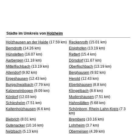
Städte im Umkreis von
Holzheim
Holzhausen an der Haide
(17.59 km)
Reckenroth
(15.01 km)
Berndroth
(14.26 km)
Eisighofen
(13.19 km)
Hünstetten
(16.07 km)
Rettert
(15.4 km)
Aarbergen
(11.18 km)
Dörsdorf
(11.67 km)
Mittelfischbach
(13.19 km)
Oberfischbach
(13.19 km)
Allendorf
(9.92 km)
Berghausen
(9.92 km)
Ergeshausen
(12.43 km)
Herold
(12.43 km)
Burgschwalbach
(7.79 km)
Ebertshausen
(8.8 km)
Katzenelnbogen
(9.09 km)
Klingelbach
(8.8 km)
Kördorf
(12.03 km)
Mudershausen
(7.51 km)
Schiesheim
(7.51 km)
Hahnstätten
(5.68 km)
Kaltenholzhausen
(6.6 km)
Schönborn, Rhein-Lahn-Kreis
(7.3
km)
Biebrich
(8.01 km)
Bremberg
(10.16 km)
Gutenacker
(10.16 km)
Lohrheim
(3.7 km)
Netzbach
(5.13 km)
Oberneisen
(4.39 km)