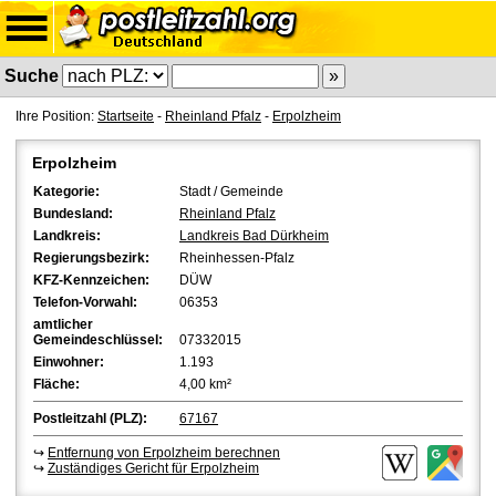
Suche
Ihre Position:
Startseite
-
Rheinland Pfalz
-
Erpolzheim
Erpolzheim
Kategorie:
Stadt / Gemeinde
Bundesland:
Rheinland Pfalz
Landkreis:
Landkreis Bad Dürkheim
Regierungsbezirk:
Rheinhessen-Pfalz
KFZ-Kennzeichen:
DÜW
Telefon-Vorwahl:
06353
amtlicher
Gemeindeschlüssel:
07332015
Einwohner:
1.193
Fläche:
4,00 km²
Postleitzahl (PLZ):
67167
↪
Entfernung von Erpolzheim berechnen
↪
Zuständiges Gericht für Erpolzheim