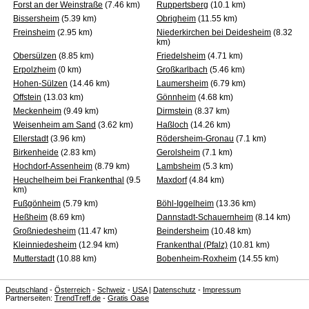
Forst an der Weinstraße
(7.46 km)
Ruppertsberg
(10.1 km)
Bissersheim
(5.39 km)
Obrigheim
(11.55 km)
Freinsheim
(2.95 km)
Niederkirchen bei Deidesheim
(8.32
km)
Obersülzen
(8.85 km)
Friedelsheim
(4.71 km)
Erpolzheim
(0 km)
Großkarlbach
(5.46 km)
Hohen-Sülzen
(14.46 km)
Laumersheim
(6.79 km)
Offstein
(13.03 km)
Gönnheim
(4.68 km)
Meckenheim
(9.49 km)
Dirmstein
(8.37 km)
Weisenheim am Sand
(3.62 km)
Haßloch
(14.26 km)
Ellerstadt
(3.96 km)
Rödersheim-Gronau
(7.1 km)
Birkenheide
(2.83 km)
Gerolsheim
(7.1 km)
Hochdorf-Assenheim
(8.79 km)
Lambsheim
(5.3 km)
Heuchelheim bei Frankenthal
(9.5
Maxdorf
(4.84 km)
km)
Fußgönheim
(5.79 km)
Böhl-Iggelheim
(13.36 km)
Heßheim
(8.69 km)
Dannstadt-Schauernheim
(8.14 km)
Großniedesheim
(11.47 km)
Beindersheim
(10.48 km)
Kleinniedesheim
(12.94 km)
Frankenthal (Pfalz)
(10.81 km)
Mutterstadt
(10.88 km)
Bobenheim-Roxheim
(14.55 km)
Deutschland
-
Österreich
-
Schweiz
-
USA
|
Datenschutz
-
Impressum
Partnerseiten:
TrendTreff.de
-
Gratis Oase