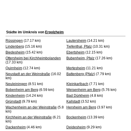
Städte im Umkreis von
Erpolzheim
Rüssingen
(17.17 km)
Lautersheim
(14.21 km)
Lindenberg
(15.16 km)
Tiefenthal, Pfalz
(10.31 km)
Biedesheim
(15.42 km)
Ebertsheim
(12.15 km)
Ottersheim bei Kirchheimbolanden
Bubenheim, Pfalz
(17.26 km)
(17.33 km)
Quirnheim
(12.74 km)
Mertesheim
(11.21 km)
Neustadt an der Weinstraße
(16.02
Battenberg (Pfalz)
(7.79 km)
km)
Neuleiningen
(8.51 km)
Kleinkarlbach
(7.71 km)
Bobenheim am Berg
(6.59 km)
Weisenheim am Berg
(5.76 km)
Kindenheim
(14.24 km)
Bad Dürkheim
(4.8 km)
Grünstadt
(9.79 km)
Kallstadt
(3.52 km)
Wachenheim an der Weinstraße
(5.8
Herxheim am Berg
(3.97 km)
km)
Kirchheim an der Weinstraße
(6.21
Bockenheim
(13.39 km)
km)
Dackenheim
(4.46 km)
Deidesheim
(9.29 km)