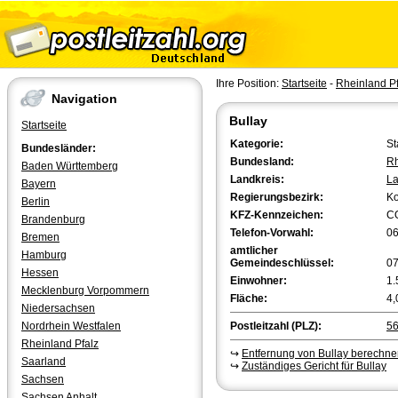
Ihre Position:
Startseite
-
Rheinland Pf
Navigation
Bullay
Startseite
Kategorie:
St
Bundesländer:
Bundesland:
Rh
Baden Württemberg
Landkreis:
La
Bayern
Regierungsbezirk:
Ko
Berlin
KFZ-Kennzeichen:
C
Brandenburg
Telefon-Vorwahl:
0
Bremen
amtlicher
Hamburg
Gemeindeschlüssel:
0
Hessen
Einwohner:
1.
Mecklenburg Vorpommern
Fläche:
4,
Niedersachsen
Nordrhein Westfalen
Postleitzahl (PLZ):
5
Rheinland Pfalz
↪
Entfernung von Bullay berechn
Saarland
↪
Zuständiges Gericht für Bullay
Sachsen
Sachsen Anhalt