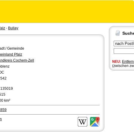
alz
-
Bullay
Such
adt / Gemeinde
einland Pfalz
ndkreis Cochem-Zell
NEU:
Entfer
(zwischen zw
blenz
OC
6542
7135019
515
00 km²
6859
en