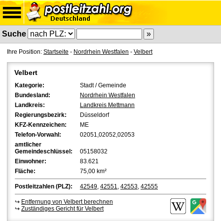
Suche
Ihre Position:
Startseite
-
Nordrhein Westfalen
-
Velbert
Velbert
Kategorie:
Stadt / Gemeinde
Bundesland:
Nordrhein Westfalen
Landkreis:
Landkreis Mettmann
Regierungsbezirk:
Düsseldorf
KFZ-Kennzeichen:
ME
Telefon-Vorwahl:
02051,02052,02053
amtlicher
Gemeindeschlüssel:
05158032
Einwohner:
83.621
Fläche:
75,00 km²
Postleitzahlen (PLZ):
42549
,
42551
,
42553
,
42555
↪
Entfernung von Velbert berechnen
↪
Zuständiges Gericht für Velbert