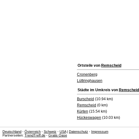
Ortsteile von
Remscheid
Cronenberg
Lüttringhausen
Städte im Umkreis von
Remscheid
Burscheid
(10.94 km)
Remscheid
(0 km)
Kürten
(15.54 km)
Hückeswagen
(10.03 km)
Deutschland
-
Österreich
-
Schweiz
-
USA
|
Datenschutz
-
Impressum
Partnerseiten:
TrendTreff.de
-
Gratis Oase