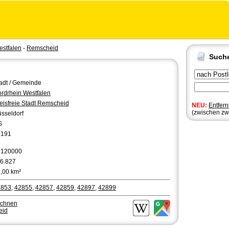
estfalen
-
Remscheid
Such
adt / Gemeinde
rdrhein Westfalen
eisfreie Stadt Remscheid
NEU:
Entfer
(zwischen zw
sseldorf
S
2191
5120000
6.827
,00 km²
2853
,
42855
,
42857
,
42859
,
42897
,
42899
echnen
eid