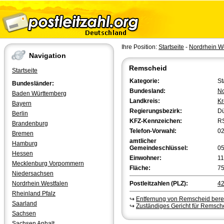
Ihre Position:
Startseite
-
Nordrhein W
Navigation
Remscheid
Startseite
Kategorie:
St
Bundesländer:
Bundesland:
No
Baden Württemberg
Landkreis:
Kr
Bayern
Regierungsbezirk:
Dü
Berlin
KFZ-Kennzeichen:
R
Brandenburg
Telefon-Vorwahl:
0
Bremen
amtlicher
Hamburg
Gemeindeschlüssel:
0
Hessen
Einwohner:
11
Mecklenburg Vorpommern
Fläche:
75
Niedersachsen
Nordrhein Westfalen
Postleitzahlen (PLZ):
4
Rheinland Pfalz
↪
Entfernung von Remscheid ber
Saarland
↪
Zuständiges Gericht für Remsch
Sachsen
Sachsen Anhalt