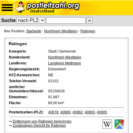
Suche
Ihre Position:
Startseite
-
Nordrhein Westfalen
-
Ratingen
Ratingen
Kategorie:
Stadt / Gemeinde
Bundesland:
Nordrhein Westfalen
Landkreis:
Landkreis Mettmann
Regierungsbezirk:
Düsseldorf
KFZ-Kennzeichen:
ME
Telefon-Vorwahl:
02102
amtlicher
Gemeindeschlüssel:
05158028
Einwohner:
91.887
Fläche:
89,00 km²
Postleitzahlen (PLZ):
40878
,
40880
,
40882
,
40883
,
40885
↪
Entfernung von Ratingen berechnen
↪
Zuständiges Gericht für Ratingen