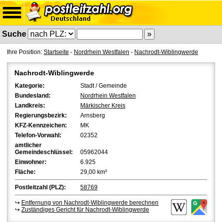
Suche
Ihre Position:
Startseite
-
Nordrhein Westfalen
-
Nachrodt-Wiblingwerde
Nachrodt-Wiblingwerde
Kategorie:
Stadt / Gemeinde
Bundesland:
Nordrhein Westfalen
Landkreis:
Märkischer Kreis
Regierungsbezirk:
Arnsberg
KFZ-Kennzeichen:
MK
Telefon-Vorwahl:
02352
amtlicher
Gemeindeschlüssel:
05962044
Einwohner:
6.925
Fläche:
29,00 km²
Postleitzahl (PLZ):
58769
↪
Entfernung von Nachrodt-Wiblingwerde berechnen
↪
Zuständiges Gericht für Nachrodt-Wiblingwerde