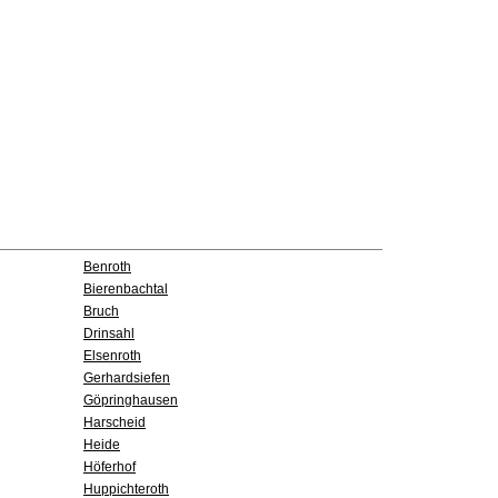
Benroth
Bierenbachtal
Bruch
Drinsahl
Elsenroth
Gerhardsiefen
Göpringhausen
Harscheid
Heide
Höferhof
Huppichteroth