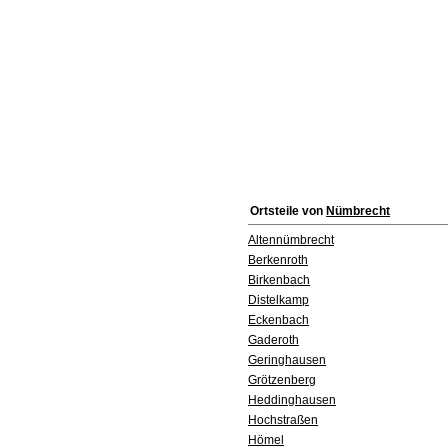
Ortsteile von
Nümbrecht
Altennümbrecht
Berkenroth
Birkenbach
Distelkamp
Eckenbach
Gaderoth
Geringhausen
Grötzenberg
Heddinghausen
Hochstraßen
Hömel