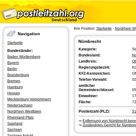
Ihre Position:
Startseite
-
Nordrhein W
Navigation
Nümbrecht
Startseite
Kategorie:
St
Bundesländer:
Bundesland:
No
Baden Württemberg
Landkreis:
Ob
Bayern
Regierungsbezirk:
Kö
Berlin
KFZ-Kennzeichen:
G
Brandenburg
Telefon-Vorwahl:
0
Bremen
amtlicher
Hamburg
Gemeindeschlüssel:
0
Hessen
Einwohner:
17
Mecklenburg Vorpommern
Fläche:
72
Niedersachsen
Nordrhein Westfalen
Postleitzahl (PLZ):
5
Rheinland Pfalz
↪
Entfernung von Nümbrecht ber
Saarland
↪
Zuständiges Gericht für Nümbre
Sachsen
Sachsen Anhalt