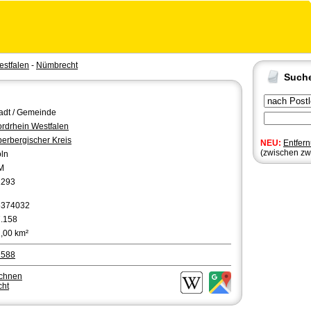
estfalen
-
Nümbrecht
Such
adt / Gemeinde
rdrhein Westfalen
erbergischer Kreis
NEU:
Entfer
(zwischen zw
ln
M
2293
5374032
.158
,00 km²
1588
echnen
cht