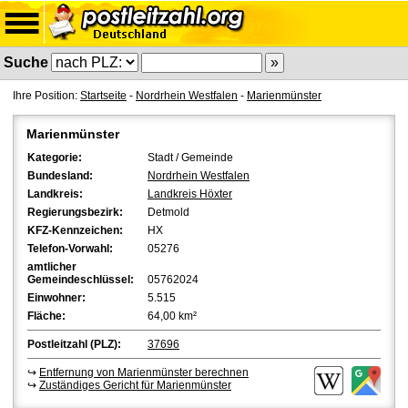
Suche
Ihre Position:
Startseite
-
Nordrhein Westfalen
-
Marienmünster
Marienmünster
Kategorie:
Stadt / Gemeinde
Bundesland:
Nordrhein Westfalen
Landkreis:
Landkreis Höxter
Regierungsbezirk:
Detmold
KFZ-Kennzeichen:
HX
Telefon-Vorwahl:
05276
amtlicher
Gemeindeschlüssel:
05762024
Einwohner:
5.515
Fläche:
64,00 km²
Postleitzahl (PLZ):
37696
↪
Entfernung von Marienmünster berechnen
↪
Zuständiges Gericht für Marienmünster