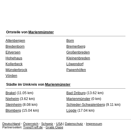
Ortsteile von
Marienmünster
Altenbergen
Born
Bredenborn
Bremerberg
Eilversen
Großenbreden
Hohehaus
Kleinenbreden
Kollerbeck
Löwendorf
Münsterbrock
Papenhöfen
Vörden
Städte im Umkreis von
Marienmünster
Brakel
(11.05 km)
Bad Driburg
(13.62 km)
Nieheim
(3.62 km)
Marienmünster
(0 km)
Steinheim
(8.08 km)
Schieder-Schwalenberg
(9.11 km)
Blomberg
(15.04 km)
Lügde
(17.04 km)
Deutschland
-
Österreich
-
Schweiz
-
USA
|
Datenschutz
-
Impressum
Partnerseiten:
TrendTreff.de
-
Gratis Oase