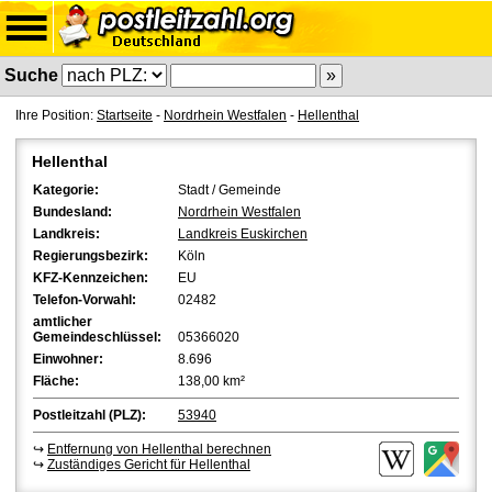
Suche
Ihre Position:
Startseite
-
Nordrhein Westfalen
-
Hellenthal
Hellenthal
Kategorie:
Stadt / Gemeinde
Bundesland:
Nordrhein Westfalen
Landkreis:
Landkreis Euskirchen
Regierungsbezirk:
Köln
KFZ-Kennzeichen:
EU
Telefon-Vorwahl:
02482
amtlicher
Gemeindeschlüssel:
05366020
Einwohner:
8.696
Fläche:
138,00 km²
Postleitzahl (PLZ):
53940
↪
Entfernung von Hellenthal berechnen
↪
Zuständiges Gericht für Hellenthal