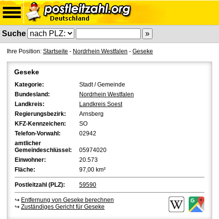
Suche
Ihre Position:
Startseite
-
Nordrhein Westfalen
-
Geseke
Geseke
Kategorie:
Stadt / Gemeinde
Bundesland:
Nordrhein Westfalen
Landkreis:
Landkreis Soest
Regierungsbezirk:
Arnsberg
KFZ-Kennzeichen:
SO
Telefon-Vorwahl:
02942
amtlicher
Gemeindeschlüssel:
05974020
Einwohner:
20.573
Fläche:
97,00 km²
Postleitzahl (PLZ):
59590
↪
Entfernung von Geseke berechnen
↪
Zuständiges Gericht für Geseke