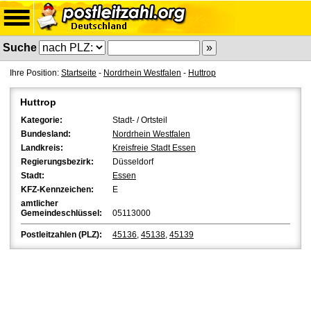
Suche
Ihre Position:
Startseite
-
Nordrhein Westfalen
-
Huttrop
Huttrop
Kategorie:
Stadt- / Ortsteil
Bundesland:
Nordrhein Westfalen
Landkreis:
Kreisfreie Stadt Essen
Regierungsbezirk:
Düsseldorf
Stadt:
Essen
KFZ-Kennzeichen:
E
amtlicher
Gemeindeschlüssel:
05113000
Postleitzahlen (PLZ):
45136
,
45138
,
45139