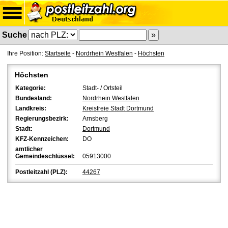
Suche
Ihre Position:
Startseite
-
Nordrhein Westfalen
-
Höchsten
Höchsten
Kategorie:
Stadt- / Ortsteil
Bundesland:
Nordrhein Westfalen
Landkreis:
Kreisfreie Stadt Dortmund
Regierungsbezirk:
Arnsberg
Stadt:
Dortmund
KFZ-Kennzeichen:
DO
amtlicher
Gemeindeschlüssel:
05913000
Postleitzahl (PLZ):
44267