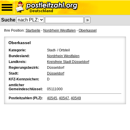
Suche
Ihre Position:
Startseite
-
Nordrhein Westfalen
-
Oberkassel
Oberkassel
Kategorie:
Stadt- / Ortsteil
Bundesland:
Nordrhein Westfalen
Landkreis:
Kreisfreie Stadt Düsseldorf
Regierungsbezirk:
Düsseldorf
Stadt:
Düsseldorf
KFZ-Kennzeichen:
D
amtlicher
Gemeindeschlüssel:
05111000
Postleitzahlen (PLZ):
40545
,
40547
,
40549