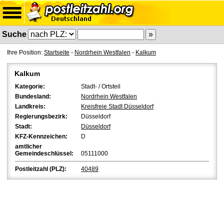
Suche
Ihre Position:
Startseite
-
Nordrhein Westfalen
-
Kalkum
Kalkum
Kategorie:
Stadt- / Ortsteil
Bundesland:
Nordrhein Westfalen
Landkreis:
Kreisfreie Stadt Düsseldorf
Regierungsbezirk:
Düsseldorf
Stadt:
Düsseldorf
KFZ-Kennzeichen:
D
amtlicher
Gemeindeschlüssel:
05111000
Postleitzahl (PLZ):
40489