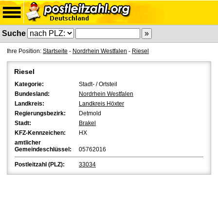
Suche
Ihre Position:
Startseite
-
Nordrhein Westfalen
-
Riesel
Riesel
Kategorie:
Stadt- / Ortsteil
Bundesland:
Nordrhein Westfalen
Landkreis:
Landkreis Höxter
Regierungsbezirk:
Detmold
Stadt:
Brakel
KFZ-Kennzeichen:
HX
amtlicher
Gemeindeschlüssel:
05762016
Postleitzahl (PLZ):
33034