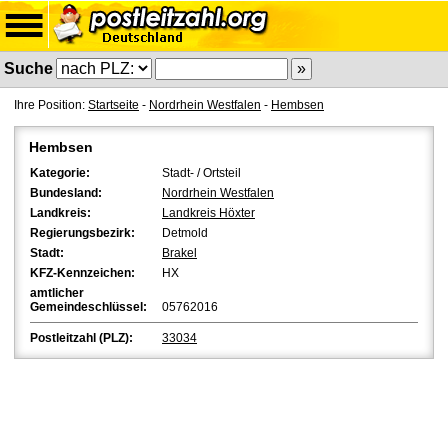
Suche
Ihre Position:
Startseite
-
Nordrhein Westfalen
-
Hembsen
Hembsen
Kategorie:
Stadt- / Ortsteil
Bundesland:
Nordrhein Westfalen
Landkreis:
Landkreis Höxter
Regierungsbezirk:
Detmold
Stadt:
Brakel
KFZ-Kennzeichen:
HX
amtlicher
Gemeindeschlüssel:
05762016
Postleitzahl (PLZ):
33034