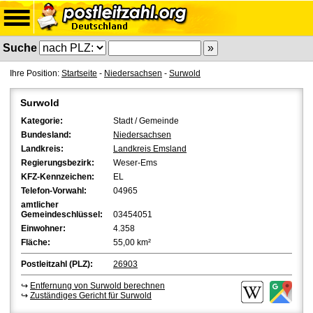
Suche
Ihre Position:
Startseite
-
Niedersachsen
-
Surwold
Surwold
Kategorie:
Stadt / Gemeinde
Bundesland:
Niedersachsen
Landkreis:
Landkreis Emsland
Regierungsbezirk:
Weser-Ems
KFZ-Kennzeichen:
EL
Telefon-Vorwahl:
04965
amtlicher
Gemeindeschlüssel:
03454051
Einwohner:
4.358
Fläche:
55,00 km²
Postleitzahl (PLZ):
26903
↪
Entfernung von Surwold berechnen
↪
Zuständiges Gericht für Surwold