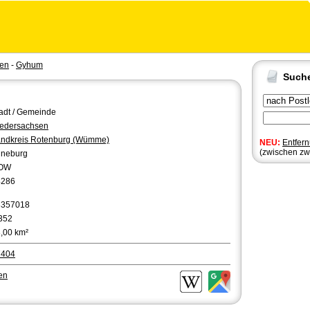
sen
-
Gyhum
Such
adt / Gemeinde
edersachsen
ndkreis Rotenburg (Wümme)
NEU:
Entfer
(zwischen zw
üneburg
OW
4286
3357018
352
,00 km²
7404
en