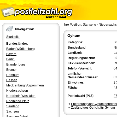
Ihre Position:
Startseite
-
Niedersach
Navigation
Gyhum
Startseite
Kategorie:
St
Bundesländer:
Bundesland:
Ni
Baden Württemberg
Landkreis:
La
Bayern
Regierungsbezirk:
L
Berlin
KFZ-Kennzeichen:
R
Brandenburg
Telefon-Vorwahl:
0
Bremen
amtlicher
Hamburg
Gemeindeschlüssel:
0
Hessen
Einwohner:
2.
Mecklenburg Vorpommern
Fläche:
48
Niedersachsen
Nordrhein Westfalen
Postleitzahl (PLZ):
2
Rheinland Pfalz
↪
Entfernung von Gyhum berechn
Saarland
↪
Zuständiges Gericht für Gyhum
Sachsen
Sachsen Anhalt