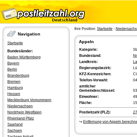
Ihre Position:
Startseite
-
Niedersach
Navigation
Appeln
Startseite
Kategorie:
St
Bundesländer:
Bundesland:
Ni
Baden Württemberg
Landkreis:
La
Bayern
Regierungsbezirk:
L
Berlin
KFZ-Kennzeichen:
C
Brandenburg
Telefon-Vorwahl:
0
Bremen
amtlicher
Hamburg
Gemeindeschlüssel:
0
Hessen
Einwohner:
4
Mecklenburg Vorpommern
Fläche:
15
Niedersachsen
Nordrhein Westfalen
Postleitzahl (PLZ):
2
Rheinland Pfalz
↪
Entfernung von Appeln berechn
Saarland
Sachsen
Sachsen Anhalt