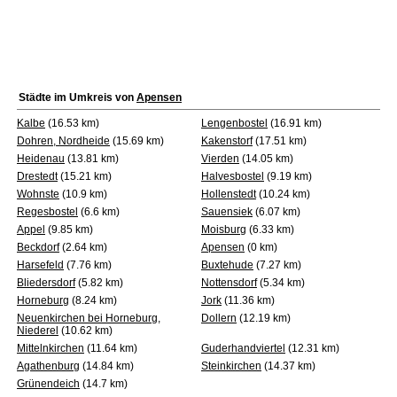
Städte im Umkreis von
Apensen
Kalbe
(16.53 km)
Lengenbostel
(16.91 km)
Dohren, Nordheide
(15.69 km)
Kakenstorf
(17.51 km)
Heidenau
(13.81 km)
Vierden
(14.05 km)
Drestedt
(15.21 km)
Halvesbostel
(9.19 km)
Wohnste
(10.9 km)
Hollenstedt
(10.24 km)
Regesbostel
(6.6 km)
Sauensiek
(6.07 km)
Appel
(9.85 km)
Moisburg
(6.33 km)
Beckdorf
(2.64 km)
Apensen
(0 km)
Harsefeld
(7.76 km)
Buxtehude
(7.27 km)
Bliedersdorf
(5.82 km)
Nottensdorf
(5.34 km)
Horneburg
(8.24 km)
Jork
(11.36 km)
Neuenkirchen bei Horneburg,
Dollern
(12.19 km)
Niederel
(10.62 km)
Mittelnkirchen
(11.64 km)
Guderhandviertel
(12.31 km)
Agathenburg
(14.84 km)
Steinkirchen
(14.37 km)
Grünendeich
(14.7 km)