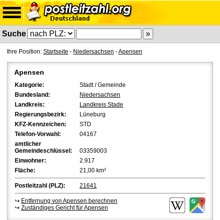
Suche
Ihre Position:
Startseite
-
Niedersachsen
-
Apensen
Apensen
Kategorie:
Stadt / Gemeinde
Bundesland:
Niedersachsen
Landkreis:
Landkreis Stade
Regierungsbezirk:
Lüneburg
KFZ-Kennzeichen:
STD
Telefon-Vorwahl:
04167
amtlicher
Gemeindeschlüssel:
03359003
Einwohner:
2.917
Fläche:
21,00 km²
Postleitzahl (PLZ):
21641
↪
Entfernung von Apensen berechnen
↪
Zuständiges Gericht für Apensen