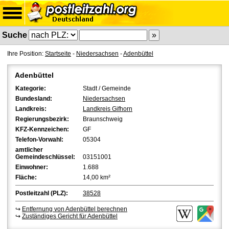
Suche
Ihre Position:
Startseite
-
Niedersachsen
-
Adenbüttel
Adenbüttel
Kategorie:
Stadt / Gemeinde
Bundesland:
Niedersachsen
Landkreis:
Landkreis Gifhorn
Regierungsbezirk:
Braunschweig
KFZ-Kennzeichen:
GF
Telefon-Vorwahl:
05304
amtlicher
Gemeindeschlüssel:
03151001
Einwohner:
1.688
Fläche:
14,00 km²
Postleitzahl (PLZ):
38528
↪
Entfernung von Adenbüttel berechnen
↪
Zuständiges Gericht für Adenbüttel