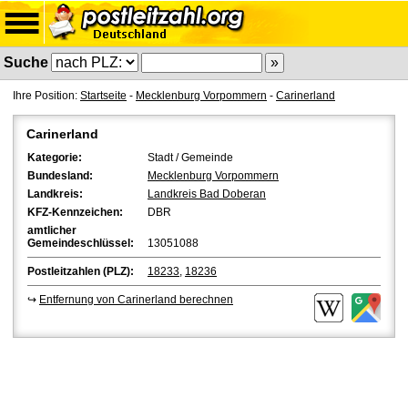
Suche
Ihre Position:
Startseite
-
Mecklenburg Vorpommern
-
Carinerland
Carinerland
Kategorie:
Stadt / Gemeinde
Bundesland:
Mecklenburg Vorpommern
Landkreis:
Landkreis Bad Doberan
KFZ-Kennzeichen:
DBR
amtlicher
Gemeindeschlüssel:
13051088
Postleitzahlen (PLZ):
18233
,
18236
↪
Entfernung von Carinerland berechnen