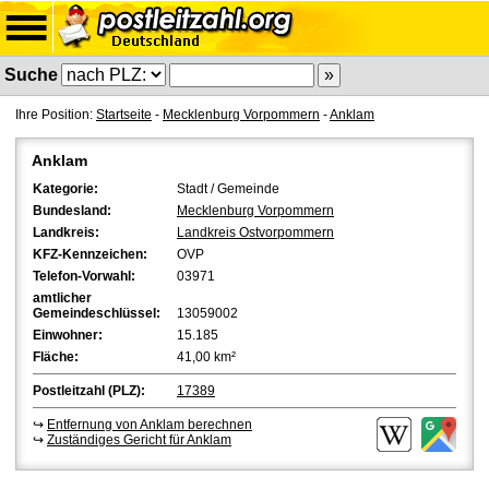
Suche
Ihre Position:
Startseite
-
Mecklenburg Vorpommern
-
Anklam
Anklam
Kategorie:
Stadt / Gemeinde
Bundesland:
Mecklenburg Vorpommern
Landkreis:
Landkreis Ostvorpommern
KFZ-Kennzeichen:
OVP
Telefon-Vorwahl:
03971
amtlicher
Gemeindeschlüssel:
13059002
Einwohner:
15.185
Fläche:
41,00 km²
Postleitzahl (PLZ):
17389
↪
Entfernung von Anklam berechnen
↪
Zuständiges Gericht für Anklam