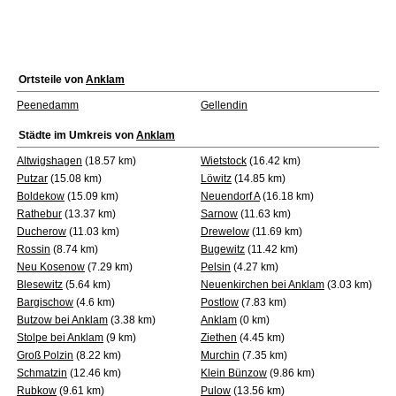
Ortsteile von
Anklam
Peenedamm
Gellendin
Städte im Umkreis von
Anklam
Altwigshagen
(18.57 km)
Wietstock
(16.42 km)
Putzar
(15.08 km)
Löwitz
(14.85 km)
Boldekow
(15.09 km)
Neuendorf A
(16.18 km)
Rathebur
(13.37 km)
Sarnow
(11.63 km)
Ducherow
(11.03 km)
Drewelow
(11.69 km)
Rossin
(8.74 km)
Bugewitz
(11.42 km)
Neu Kosenow
(7.29 km)
Pelsin
(4.27 km)
Blesewitz
(5.64 km)
Neuenkirchen bei Anklam
(3.03 km)
Bargischow
(4.6 km)
Postlow
(7.83 km)
Butzow bei Anklam
(3.38 km)
Anklam
(0 km)
Stolpe bei Anklam
(9 km)
Ziethen
(4.45 km)
Groß Polzin
(8.22 km)
Murchin
(7.35 km)
Schmatzin
(12.46 km)
Klein Bünzow
(9.86 km)
Rubkow
(9.61 km)
Pulow
(13.56 km)