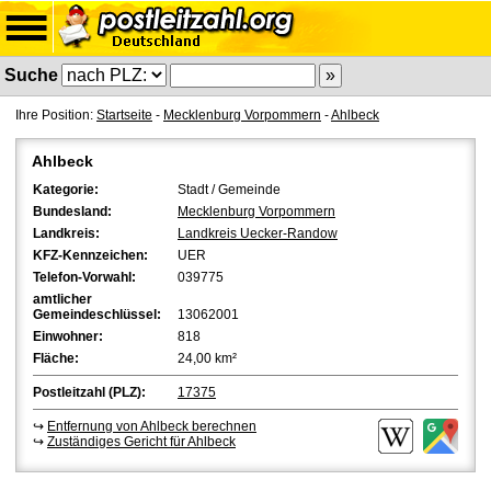
Suche
Ihre Position:
Startseite
-
Mecklenburg Vorpommern
-
Ahlbeck
Ahlbeck
Kategorie:
Stadt / Gemeinde
Bundesland:
Mecklenburg Vorpommern
Landkreis:
Landkreis Uecker-Randow
KFZ-Kennzeichen:
UER
Telefon-Vorwahl:
039775
amtlicher
Gemeindeschlüssel:
13062001
Einwohner:
818
Fläche:
24,00 km²
Postleitzahl (PLZ):
17375
↪
Entfernung von Ahlbeck berechnen
↪
Zuständiges Gericht für Ahlbeck