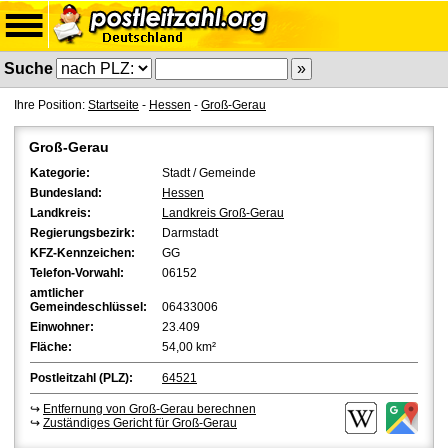
Suche
Ihre Position:
Startseite
-
Hessen
-
Groß-Gerau
Groß-Gerau
Kategorie:
Stadt / Gemeinde
Bundesland:
Hessen
Landkreis:
Landkreis Groß-Gerau
Regierungsbezirk:
Darmstadt
KFZ-Kennzeichen:
GG
Telefon-Vorwahl:
06152
amtlicher
Gemeindeschlüssel:
06433006
Einwohner:
23.409
Fläche:
54,00 km²
Postleitzahl (PLZ):
64521
↪
Entfernung von Groß-Gerau berechnen
↪
Zuständiges Gericht für Groß-Gerau