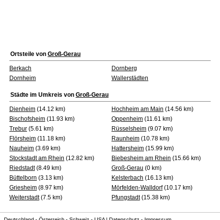
Ortsteile von
Groß-Gerau
Berkach
Dornberg
Dornheim
Wallerstädten
Städte im Umkreis von
Groß-Gerau
Dienheim
(14.12 km)
Hochheim am Main
(14.56 km)
Bischofsheim
(11.93 km)
Oppenheim
(11.61 km)
Trebur
(5.61 km)
Rüsselsheim
(9.07 km)
Flörsheim
(11.18 km)
Raunheim
(10.78 km)
Nauheim
(3.69 km)
Hattersheim
(15.99 km)
Stockstadt am Rhein
(12.82 km)
Biebesheim am Rhein
(15.66 km)
Riedstadt
(8.49 km)
Groß-Gerau
(0 km)
Büttelborn
(3.13 km)
Kelsterbach
(16.13 km)
Griesheim
(8.97 km)
Mörfelden-Walldorf
(10.17 km)
Weiterstadt
(7.5 km)
Pfungstadt
(15.38 km)
Deutschland
-
Österreich
-
Schweiz
-
USA
|
Datenschutz
-
Impressum