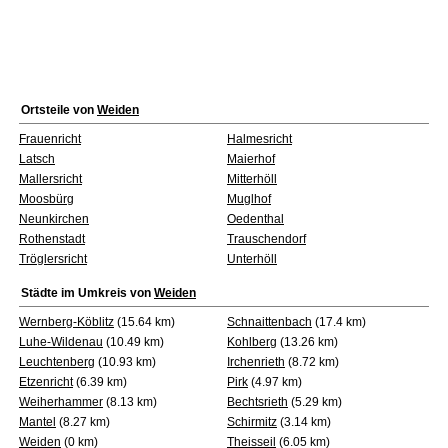
Ortsteile von
Weiden
Frauenricht
Halmesricht
Latsch
Maierhof
Mallersricht
Mitterhöll
Moosbürg
Muglhof
Neunkirchen
Oedenthal
Rothenstadt
Trauschendorf
Tröglersricht
Unterhöll
Städte im Umkreis von
Weiden
Wernberg-Köblitz
(15.64 km)
Schnaittenbach
(17.4 km)
Luhe-Wildenau
(10.49 km)
Kohlberg
(13.26 km)
Leuchtenberg
(10.93 km)
Irchenrieth
(8.72 km)
Etzenricht
(6.39 km)
Pirk
(4.97 km)
Weiherhammer
(8.13 km)
Bechtsrieth
(5.29 km)
Mantel
(8.27 km)
Schirmitz
(3.14 km)
Weiden
(0 km)
Theisseil
(6.05 km)