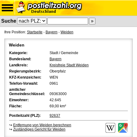
Suche
Ihre Position:
Startseite
-
Bayern
-
Weiden
Weiden
Kategorie:
Stadt / Gemeinde
Bundesland:
Bayern
Landkreis:
Kreisfreie Stadt Weiden
Regierungsbezirk:
Oberpfalz
KFZ-Kennzeichen:
WEN
Telefon-Vorwahl:
0961
amtlicher
Gemeindeschlüssel:
09363000
Einwohner:
42.645
Fläche:
69,00 km²
Postleitzahl (PLZ):
92637
↪
Entfernung von Weiden berechnen
↪
Zuständiges Gericht für Weiden