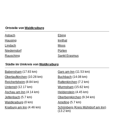
Ortsteile von
Waldkraiburg
Asbach
Ebing
Hausing
Innthal
Lindach
Moos
Niederndorf
Pürten
Rausching
Sankt Erasmus
Städte im Umkreis von
Waldkraiburg
Babensham
(17.83 km)
Gars am Inn
(11.53 km)
Obertaufkirchen
(10.28 km)
Buchbach
(14.08 km)
Reichertsheim
(8.84 km)
Rattenkirchen
(7.2 km)
Unterreit
(12.17 km)
Wurmsham
(15.62 km)
Aschau am Inn
(4.14 km)
Heldenstein
(4.45 km)
Jettenbach
(5.7 km)
Oberbergkirchen
(9.34 km)
Waldkraiburg
(0 km)
Ampfing
(5.7 km)
Kraiburg am Inn
(4.46 km)
Schönberg (Kreis Mühldorf am Inn)
(13.2 km)