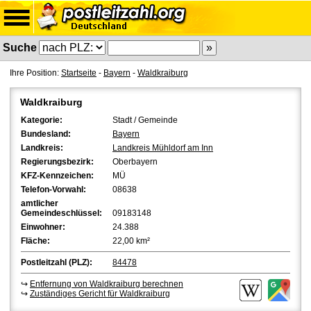
Suche
Ihre Position:
Startseite
-
Bayern
-
Waldkraiburg
Waldkraiburg
Kategorie:
Stadt / Gemeinde
Bundesland:
Bayern
Landkreis:
Landkreis Mühldorf am Inn
Regierungsbezirk:
Oberbayern
KFZ-Kennzeichen:
MÜ
Telefon-Vorwahl:
08638
amtlicher
Gemeindeschlüssel:
09183148
Einwohner:
24.388
Fläche:
22,00 km²
Postleitzahl (PLZ):
84478
↪
Entfernung von Waldkraiburg berechnen
↪
Zuständiges Gericht für Waldkraiburg