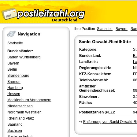
Ihre Position:
Startseite
-
Bayern
-
San
Navigation
Sankt Oswald-Riedlhütte
Startseite
Kategorie:
St
Bundesländer:
Bundesland:
Ba
Baden Württemberg
Landkreis:
La
Bayern
Regierungsbezirk:
Ni
Berlin
KFZ-Kennzeichen:
F
Brandenburg
Telefon-Vorwahl:
0
Bremen
amtlicher
Hamburg
Gemeindeschlüssel:
0
Hessen
Einwohner:
3.
Mecklenburg Vorpommern
Fläche:
40
Niedersachsen
Nordrhein Westfalen
Postleitzahlen (PLZ):
9
Rheinland Pfalz
↪
Entfernung von Sankt Oswald-R
Saarland
Sachsen
Sachsen Anhalt