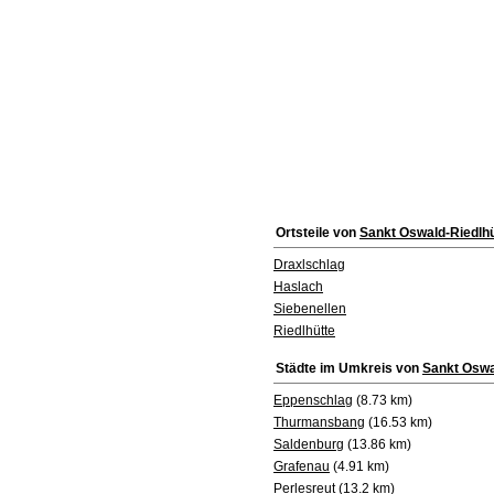
Ortsteile von
Sankt Oswald-Riedlhü
Draxlschlag
Haslach
Siebenellen
Riedlhütte
Städte im Umkreis von
Sankt Oswa
Eppenschlag
(8.73 km)
Thurmansbang
(16.53 km)
Saldenburg
(13.86 km)
Grafenau
(4.91 km)
Perlesreut
(13.2 km)