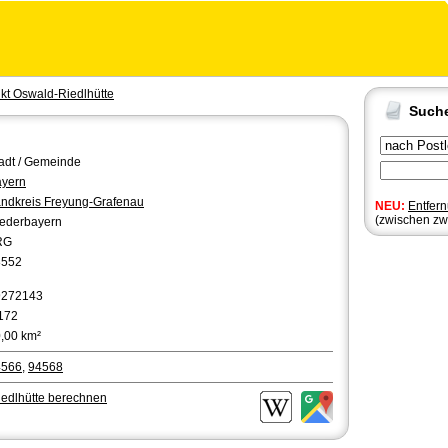
kt Oswald-Riedlhütte
Such
adt / Gemeinde
yern
ndkreis Freyung-Grafenau
NEU:
Entfer
(zwischen zw
ederbayern
RG
8552
9272143
172
,00 km²
4566
,
94568
iedlhütte berechnen