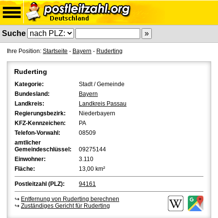
Suche
Ihre Position:
Startseite
-
Bayern
-
Ruderting
Ruderting
Kategorie:
Stadt / Gemeinde
Bundesland:
Bayern
Landkreis:
Landkreis Passau
Regierungsbezirk:
Niederbayern
KFZ-Kennzeichen:
PA
Telefon-Vorwahl:
08509
amtlicher
Gemeindeschlüssel:
09275144
Einwohner:
3.110
Fläche:
13,00 km²
Postleitzahl (PLZ):
94161
↪
Entfernung von Ruderting berechnen
↪
Zuständiges Gericht für Ruderting