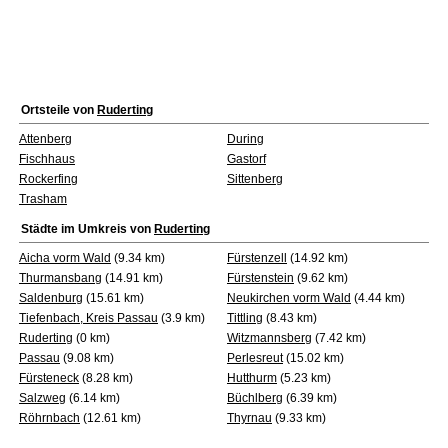
Ortsteile von
Ruderting
Attenberg
During
Fischhaus
Gastorf
Rockerfing
Sittenberg
Trasham
Städte im Umkreis von
Ruderting
Aicha vorm Wald
(9.34 km)
Fürstenzell
(14.92 km)
Thurmansbang
(14.91 km)
Fürstenstein
(9.62 km)
Saldenburg
(15.61 km)
Neukirchen vorm Wald
(4.44 km)
Tiefenbach, Kreis Passau
(3.9 km)
Tittling
(8.43 km)
Ruderting
(0 km)
Witzmannsberg
(7.42 km)
Passau
(9.08 km)
Perlesreut
(15.02 km)
Fürsteneck
(8.28 km)
Hutthurm
(5.23 km)
Salzweg
(6.14 km)
Büchlberg
(6.39 km)
Röhrnbach
(12.61 km)
Thyrnau
(9.33 km)