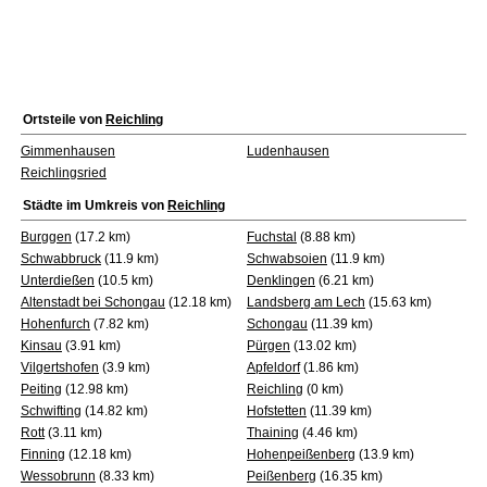
Ortsteile von
Reichling
Gimmenhausen
Ludenhausen
Reichlingsried
Städte im Umkreis von
Reichling
Burggen
(17.2 km)
Fuchstal
(8.88 km)
Schwabbruck
(11.9 km)
Schwabsoien
(11.9 km)
Unterdießen
(10.5 km)
Denklingen
(6.21 km)
Altenstadt bei Schongau
(12.18 km)
Landsberg am Lech
(15.63 km)
Hohenfurch
(7.82 km)
Schongau
(11.39 km)
Kinsau
(3.91 km)
Pürgen
(13.02 km)
Vilgertshofen
(3.9 km)
Apfeldorf
(1.86 km)
Peiting
(12.98 km)
Reichling
(0 km)
Schwifting
(14.82 km)
Hofstetten
(11.39 km)
Rott
(3.11 km)
Thaining
(4.46 km)
Finning
(12.18 km)
Hohenpeißenberg
(13.9 km)
Wessobrunn
(8.33 km)
Peißenberg
(16.35 km)