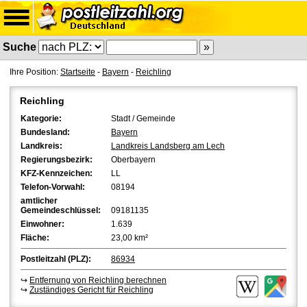
Suche
Ihre Position:
Startseite
-
Bayern
-
Reichling
Reichling
Kategorie:
Stadt / Gemeinde
Bundesland:
Bayern
Landkreis:
Landkreis Landsberg am Lech
Regierungsbezirk:
Oberbayern
KFZ-Kennzeichen:
LL
Telefon-Vorwahl:
08194
amtlicher
Gemeindeschlüssel:
09181135
Einwohner:
1.639
Fläche:
23,00 km²
Postleitzahl (PLZ):
86934
↪
Entfernung von Reichling berechnen
↪
Zuständiges Gericht für Reichling