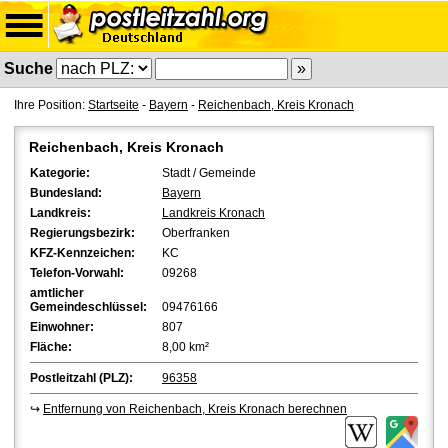
Suche
Ihre Position:
Startseite
-
Bayern
-
Reichenbach, Kreis Kronach
Reichenbach, Kreis Kronach
Kategorie:
Stadt / Gemeinde
Bundesland:
Bayern
Landkreis:
Landkreis Kronach
Regierungsbezirk:
Oberfranken
KFZ-Kennzeichen:
KC
Telefon-Vorwahl:
09268
amtlicher
Gemeindeschlüssel:
09476166
Einwohner:
807
Fläche:
8,00 km²
Postleitzahl (PLZ):
96358
↪
Entfernung von Reichenbach, Kreis Kronach berechnen