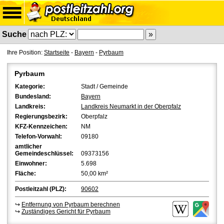
Suche
Ihre Position:
Startseite
-
Bayern
-
Pyrbaum
Pyrbaum
Kategorie:
Stadt / Gemeinde
Bundesland:
Bayern
Landkreis:
Landkreis Neumarkt in der Oberpfalz
Regierungsbezirk:
Oberpfalz
KFZ-Kennzeichen:
NM
Telefon-Vorwahl:
09180
amtlicher
Gemeindeschlüssel:
09373156
Einwohner:
5.698
Fläche:
50,00 km²
Postleitzahl (PLZ):
90602
↪
Entfernung von Pyrbaum berechnen
↪
Zuständiges Gericht für Pyrbaum